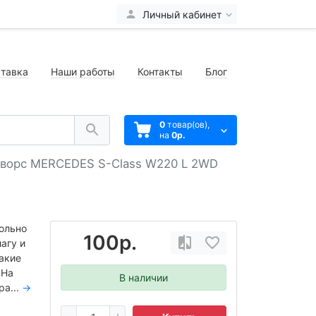
Личный кабинет
тавка
Наши работы
Контакты
Блог
0
товар(ов),
на
0р.
 ворс MERCEDES S-Class W220 L 2WD
ольно
100р.
агу и
такие
 На
В наличии
ра...
→