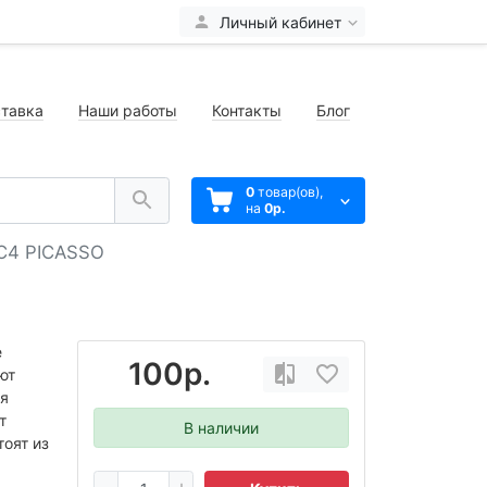
Личный кабинет
тавка
Наши работы
Контакты
Блог
0
товар(ов),
на
0р.
 C4 PICASSO
е
100р.
ют
мя
т
В наличии
оят из