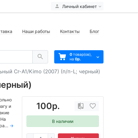
Личный кабинет
тавка
Наши работы
Контакты
Блог
0
товар(ов),
на
0р.
ьный Cr-A1/Kimo (2007) (п/п-L; черный)
черный)
ольно
100р.
агу и
такие
 На
В наличии
ра...
→