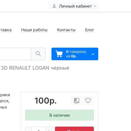
Личный кабинет
тавка
Наши работы
Контакты
Блог
0
товар(ов),
на
0р.
в 3D RENAULT LOGAN черные
врики
100р.
атся,
нных
В наличии