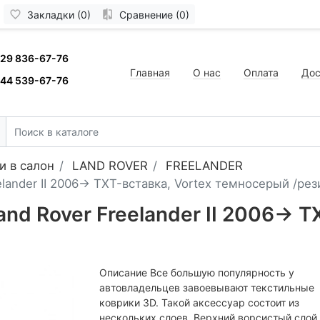
Закладки (0)
Сравнение (0)
 29 836-67-76
Главная
О нас
Оплата
Дос
 44 539-67-76
и в салон
LAND ROVER
FREELANDER
lander II 2006-> TXT-вставка, Vortex темносерый /рез
nd Rover Freelander II 2006-> T
Описание Все большую популярность у
автовладельцев завоевывают текстильные
коврики 3D. Такой аксессуар состоит из
нескольких слоев. Верхний ворсистый слой