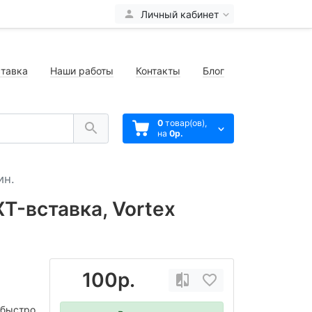
Личный кабинет
тавка
Наши работы
Контакты
Блог
0
товар(ов),
на
0р.
ин.
XT-вставка, Vortex
100р.
 быстро