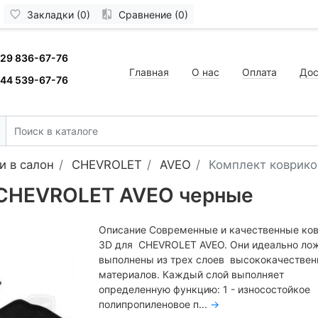
Закладки (0)
Сравнение (0)
 29 836-67-76
Главная
О нас
Оплата
Дос
 44 539-67-76
и в салон
CHEVROLET
AVEO
Комплект коврик
 CHEVROLET AVEO черные
Описание Современные и качественные ко
3D для CHEVROLET AVEO. Они идеально лож
выполнены из трех слоев высококачестве
материалов. Каждый слой выполняет
определенную функцию: 1 - износостойкое
полипропиленовое п...
→