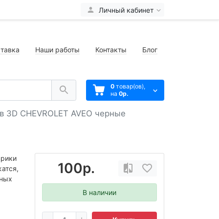
Личный кабинет
тавка
Наши работы
Контакты
Блог
0
товар(ов),
на
0р.
ов 3D CHEVROLET AVEO черные
врики
100р.
атся,
нных
В наличии