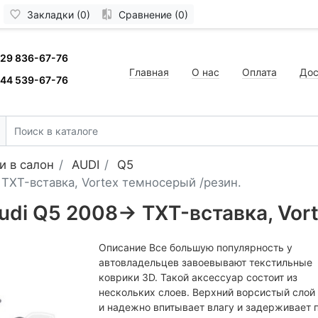
Закладки (0)
Сравнение (0)
 29 836-67-76
Главная
О нас
Оплата
Дос
 44 539-67-76
и в салон
AUDI
Q5
 TXT-вставка, Vortex темносерый /резин.
udi Q5 2008-> TXT-вставка, Vor
Описание Все большую популярность у
автовладельцев завоевывают текстильные
коврики 3D. Такой аксессуар состоит из
нескольких слоев. Верхний ворсистый слой
и надежно впитывает влагу и задерживает 