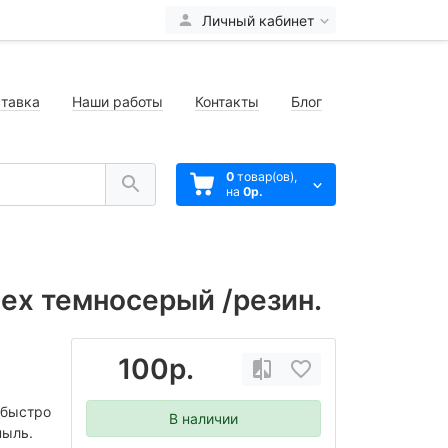
Личный кабинет
тавка
Наши работы
Контакты
Блог
0
товар(ов),
на
0р.
tex темносерый /резин.
100р.
 быстро
В наличии
пыль.