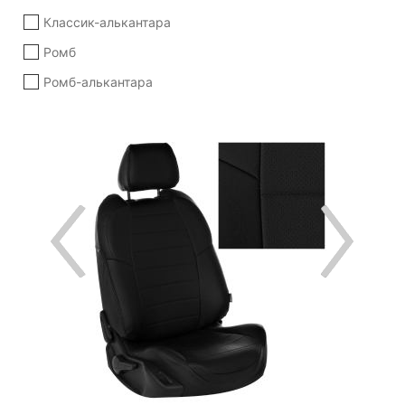
Классик-алькантара
Ромб
Ромб-алькантара