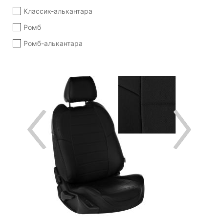
Классик-алькантара
Ромб
Ромб-алькантара