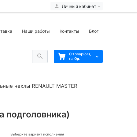
Личный кабинет
тавка
Наши работы
Контакты
Блог
0
товар(ов),
на
0р.
ьные чехлы RENAULT MASTER
ва подголовника)
Выберите вариант исполнения