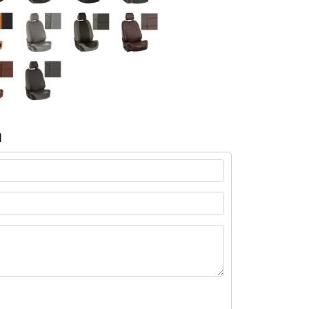
й
цвет:
черный
а