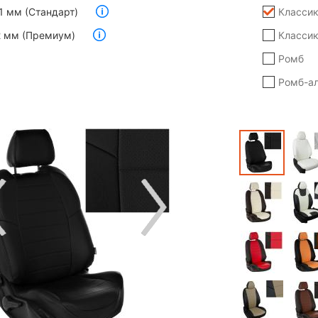
 1 мм (Стандарт)
Класси
.2 мм (Премиум)
Классик
Ромб
Ромб-а