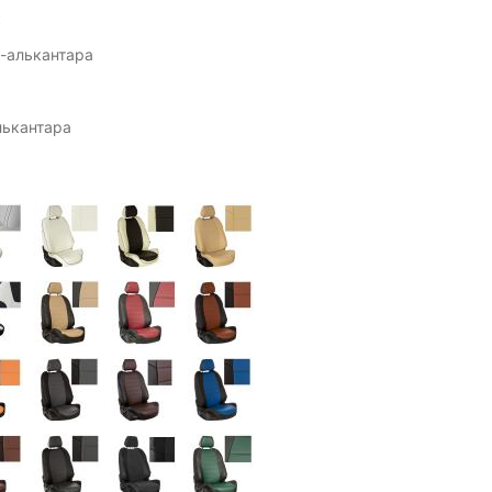
к
-алькантара
лькантара